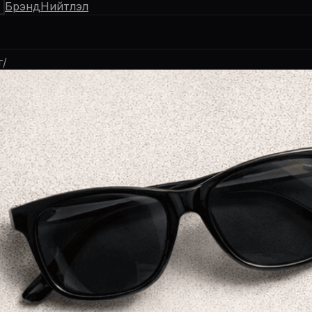
Брэнд
Нийтлэл
г/