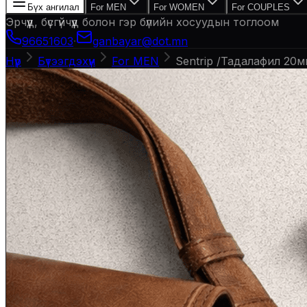
Бүх ангилал
For MEN
For WOMEN
For COUPLES
Эрчүүд, бүсгүйчүүд болон гэр бүлийн хосуудын тоглоом
96651603
·
ganbayar@dot.mn
Нүүр
Бүтээгдэхүүн
For MEN
Sentrip /Тадалафил 20м