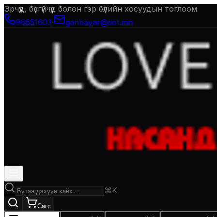
Эрчүүд, бүсгүйчүүд болон гэр бүлийн хосуудын тоглоом
96651603
·
ganbayar@dot.mn
⌘K
Сагс