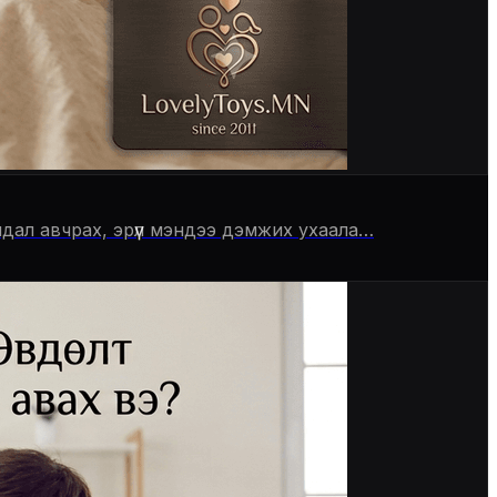
дал авчрах, эрүүл мэндээ дэмжих ухаала…