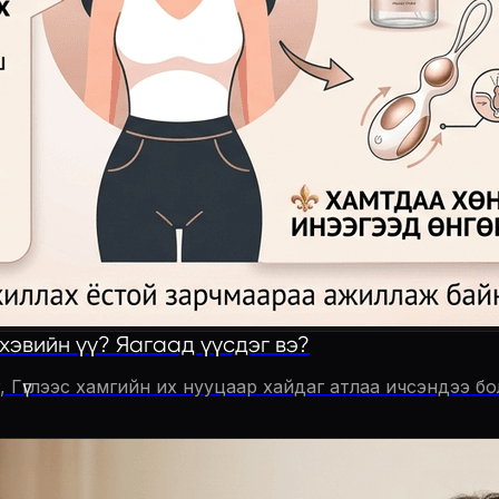
хэвийн үү? Яагаад үүсдэг вэ?
 Гүүглээс хамгийн их нууцаар хайдаг атлаа ичсэндээ бол