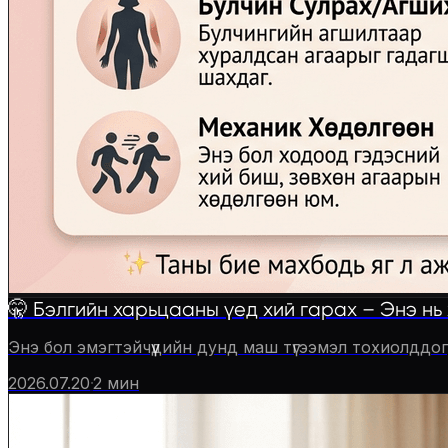
🤫 Бэлгийн харьцааны үед хий гарах – Энэ нь 
Энэ бол эмэгтэйчүүдийн дунд маш түгээмэл тохиолддог,
2026.07.20
·
2
мин