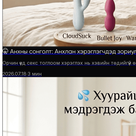
🤫 Анхны сонголт: Анхлан хэрэглэгчдэд зориу
Орчин үед секс тоглоом хэрэглэх нь хэвийн төдийгүй
2026.07.18
·
3
мин