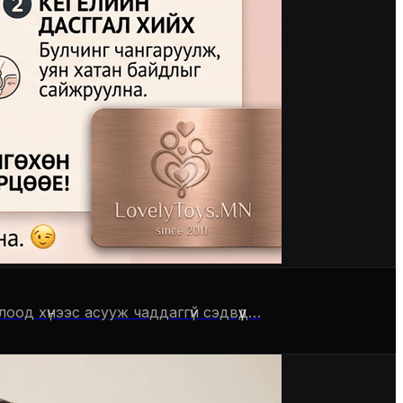
оод хүнээс асууж чаддаггүй сэдвүүд…