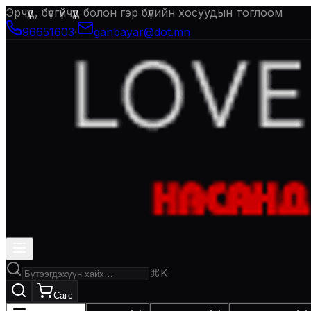
Эрчүүд, бүсгүйчүүд болон гэр бүлийн хосуудын тоглоом
96651603
·
ganbayar@dot.mn
⌘K
Сагс