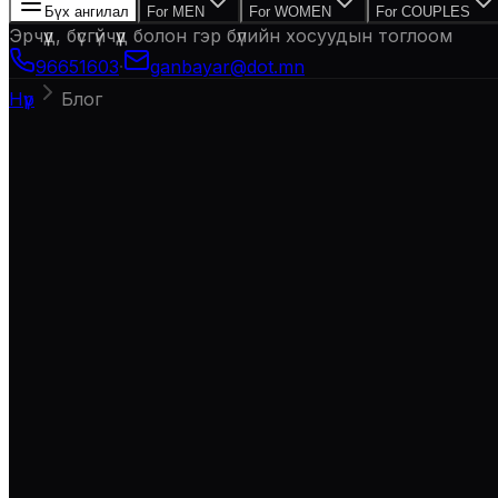
Бүх ангилал
For MEN
For WOMEN
For COUPLES
Эрчүүд, бүсгүйчүүд болон гэр бүлийн хосуудын тоглоом
96651603
·
ganbayar@dot.mn
Нүүр
Блог
Нийт
69
нийтлэл