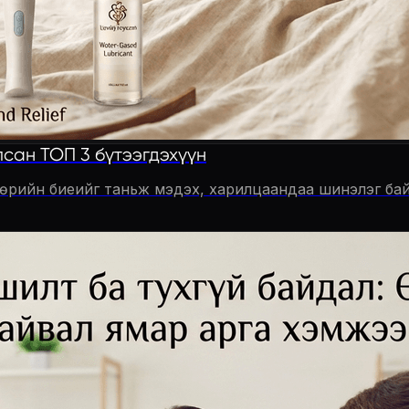
лсан ТОП 3 бүтээгдэхүүн
 өөрийн биеийг таньж мэдэх, харилцаандаа шинэлэг бай