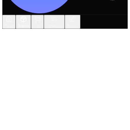
Нүүр
Бараа
Сагс
Захиалга
Бусад