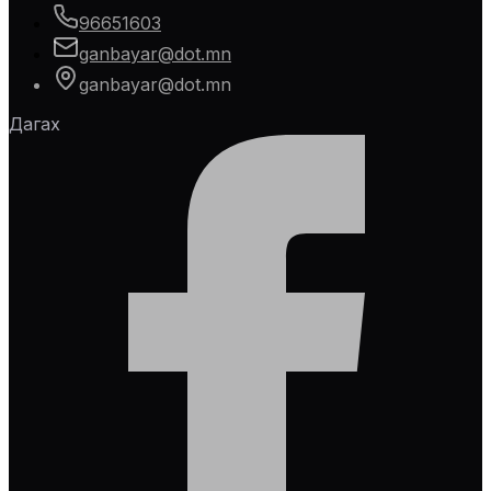
96651603
ganbayar@dot.mn
ganbayar@dot.mn
Дагах