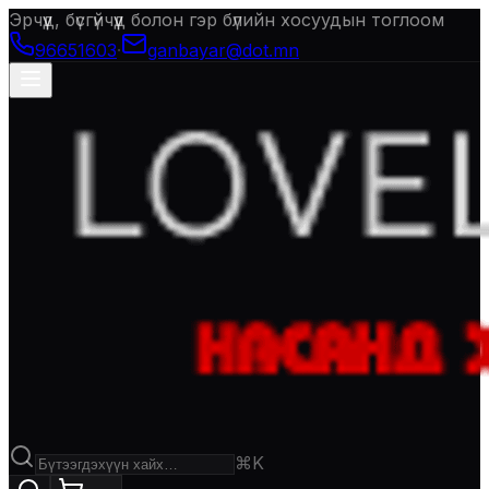
Эрчүүд, бүсгүйчүүд болон гэр бүлийн хосуудын тоглоом
96651603
·
ganbayar@dot.mn
⌘K