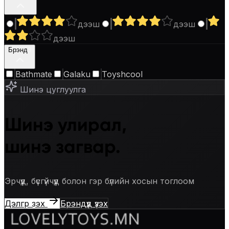
дээш
дээш
дээш
Брэнд
3
Bathmate
Galaku
Toyshcool
Шинэ цуглуулга
Шинэ улирал,
шинэ загвар.
Эрчүүд, бүсгүйчүүд болон гэр бүлийн хосын тоглоом
Дэлгүүр үзэх
Брэндүүд үзэх