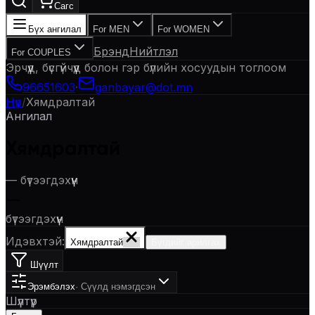
Сагс
Бүх ангилал
For MEN
For WOMEN
Брэнд
Нийтлэл
For COUPLES
Эрчүүд, бүсгүйчүүд болон гэр бүлийн хосуудын тоглоом
96651603
·
ganbayar@dot.mn
Нүүр
/
Хямдралтай
Ангилал
Хямдралтай
—
бүтээгдэхүүн
—
бүтээгдэхүүн
Идэвхтэй:
Хямдралтай
Бүгдийг арилгах
Шүүлт
Эрэмбэлэх
·
Сүүлд нэмэгдсэн
Шүүлтүүр