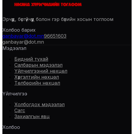
Эрчүүд, бүсгүйчүүд болон гэр бүлийн хосын тоглоом
Холбоо барих
ganbayar@dot.mn
96651603
ganbayar@dot.mn
Мэдээлэл
Бидний тухай
Салбарын мэдээлэл
Үйлчилгээний нөхцөл
Хүргэлтийн нөхцөл
Төлбөрийн нөхцөл
Үйлчилгээ
Холбогдох мэдээлэл
Сагс
Захиалгын явц
Холбоо