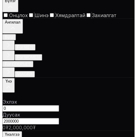
Бүлэг
Онцлох
Шинэ
Хямдралтай
Захиалгат
Ангилал
Бүгд
For MEN
For WOMEN
For COUPLES
VIAGRA
Үнэ
Эхлэх
Дуусах
0₮
2,000,000₮
Үнэлгээ