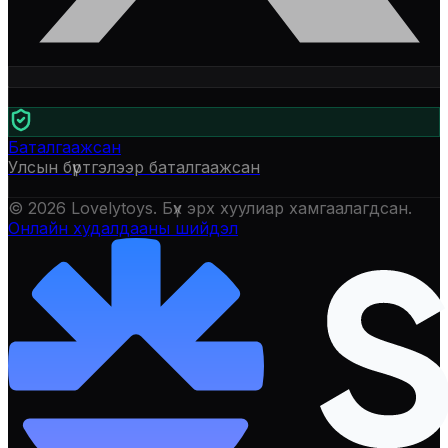
Баталгаажсан
Улсын бүртгэлээр баталгаажсан
©
2026
Lovelytoys
. Бүх эрх хуулиар хамгаалагдсан.
Онлайн худалдааны шийдэл